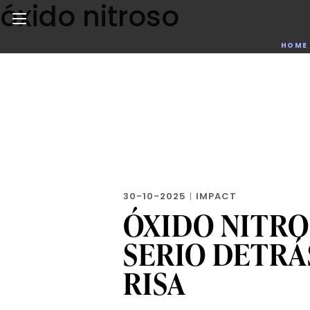
óxido nitroso
Skip
to
the
Noticias de negocios, innovación, tecnología y dise
HOME
content
30-10-2025
|
IMPACT
ÓXIDO NITRO
SERIO DETRÁS
RISA