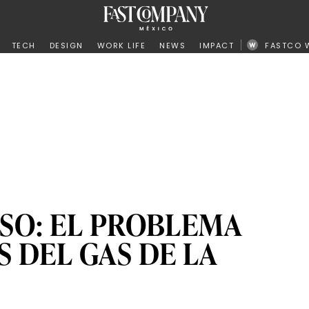
ño
TECH
DESIGN
WORK LIFE
NEWS
IMPACT
FASTCO 
SO: EL PROBLEMA
 DEL GAS DE LA