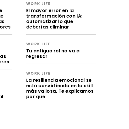
WORK LIFE
e
El mayor error en la
ue
transformación con IA:
as
automatizar lo que
lores
deberías eliminar
WORK LIFE
a
Tu antiguo rol no va a
ras
regresar
eres
WORK LIFE
La resiliencia emocional se
está convirtiendo en la skill
más valiosa. Te explicamos
al
por qué