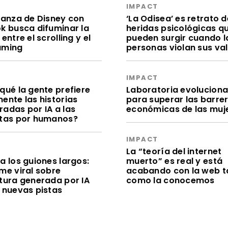
S
IMPACT
lianza de Disney con
‘La Odisea’ es retrato d
ok busca difuminar la
heridas psicológicas q
 entre el scrolling y el
pueden surgir cuando l
aming
personas violan sus va
S
IMPACT
qué la gente prefiere
Laboratoria evolucion
ente las historias
para superar las barre
radas por IA a las
económicas de las muj
itas por humanos?
IMPACT
S
La “teoría del internet
a los guiones largos:
muerto” es real y está
me viral sobre
acabando con la web t
itura generada por IA
como la conocemos
e nuevas pistas