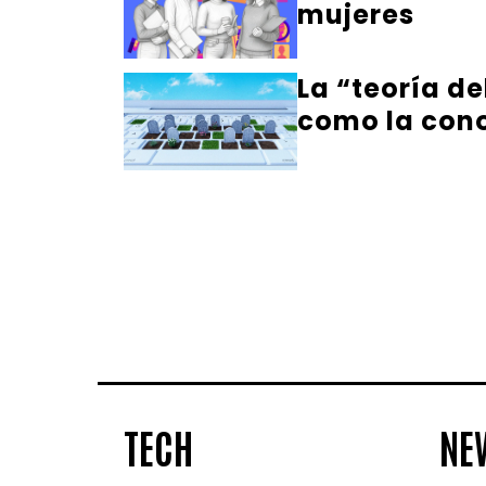
mujeres
La “teoría de
como la co
TECH
NE