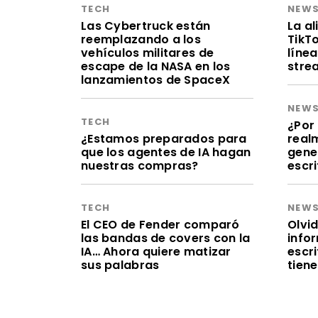
TECH
NEW
Las Cybertruck están
La a
reemplazando a los
TikT
vehículos militares de
línea
escape de la NASA en los
stre
lanzamientos de SpaceX
NEW
TECH
¿Por 
¿Estamos preparados para
realm
que los agentes de IA hagan
gene
nuestras compras?
escr
TECH
NEW
El CEO de Fender comparó
Olvid
las bandas de covers con la
infor
IA… Ahora quiere matizar
escr
sus palabras
tien