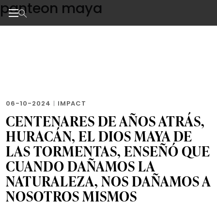
panteon maya
Skip
to
the
Noticias de negocios, innovación, tecnología y dise
content
06-10-2024
|
IMPACT
CENTENARES DE AÑOS ATRÁS,
HURACÁN, EL DIOS MAYA DE
LAS TORMENTAS, ENSEÑÓ QUE
CUANDO DAÑAMOS LA
NATURALEZA, NOS DAÑAMOS A
NOSOTROS MISMOS