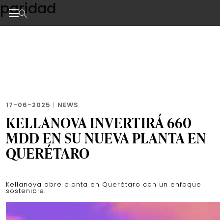
paridad
Skip
to
the
Noticias de negocios, innovación, tecnología y dise
content
17-06-2025
|
NEWS
KELLANOVA INVERTIRÁ 660
MDD EN SU NUEVA PLANTA EN
QUERÉTARO
Kellanova abre planta en Querétaro con un enfoque
sostenible.