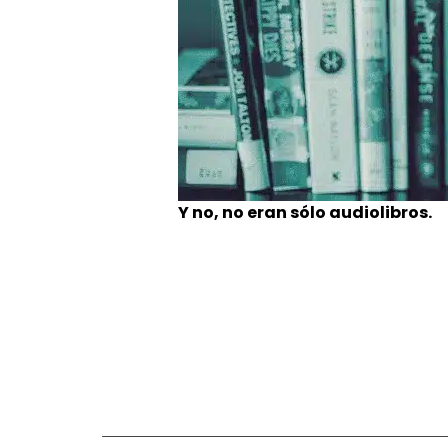
Y no, no eran sólo audiolibros.