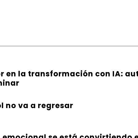
or en la transformación con IA: au
minar
l no va a regresar
a emocional se está convirtiendo e