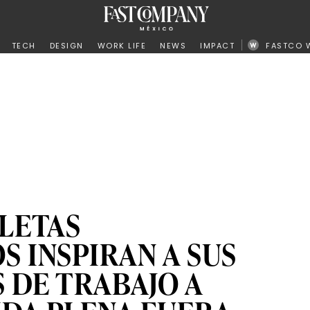
ño
TECH
DESIGN
WORK LIFE
NEWS
IMPACT
FASTCO 
LETAS
S INSPIRAN A SUS
DE TRABAJO A