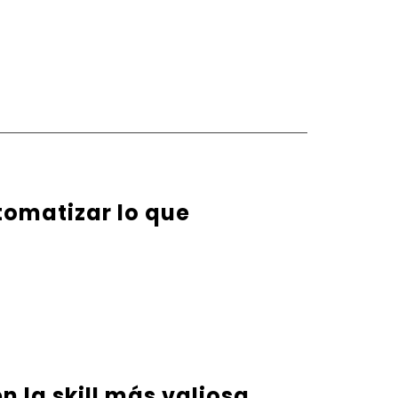
tomatizar lo que
n la skill más valiosa.