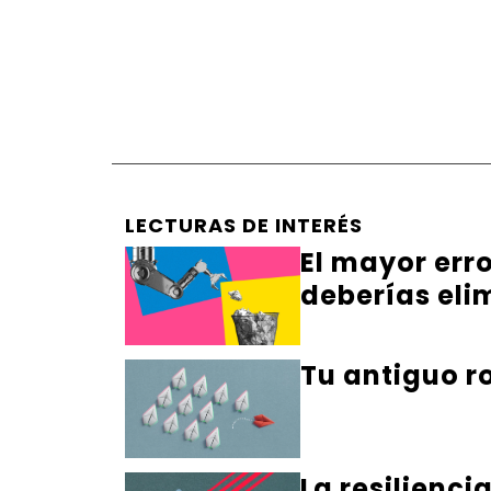
LECTURAS DE INTERÉS
El mayor err
deberías eli
Tu antiguo ro
La resilienci