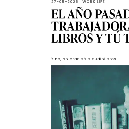
27-05-2025
|
WORK LIFE
EL AÑO PAS
TRABAJADORA
LIBROS Y TÚ
Y no, no eran sólo audiolibros.