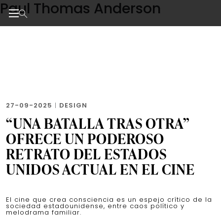
Paul Thomas Anderson
Skip
to
the
Noticias de negocios, innovación, tecnología y dise
content
27-09-2025
|
DESIGN
“UNA BATALLA TRAS OTRA”
OFRECE UN PODEROSO
RETRATO DEL ESTADOS
UNIDOS ACTUAL EN EL CINE
El cine que crea consciencia es un espejo crítico de la
sociedad estadounidense, entre caos político y
melodrama familiar.