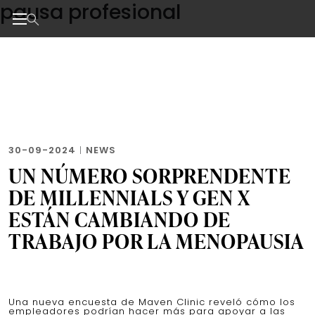
pausa profesional
Skip
to
the
Noticias de negocios, innovación, tecnología y dise
content
30-09-2024
|
NEWS
UN NÚMERO SORPRENDENTE
DE MILLENNIALS Y GEN X
ESTÁN CAMBIANDO DE
TRABAJO POR LA MENOPAUSIA
Una nueva encuesta de Maven Clinic reveló cómo los
empleadores podrían hacer más para apoyar a las