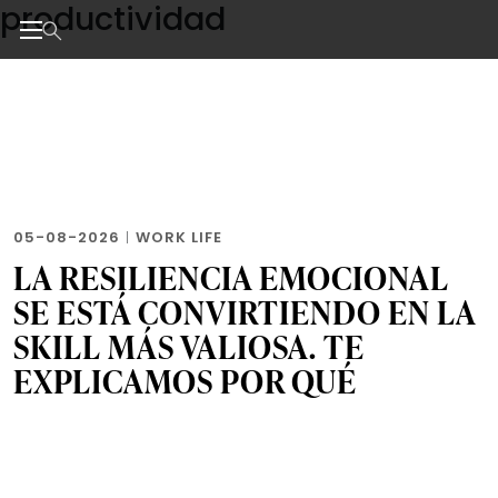
productividad
Skip
to
the
Noticias de negocios, innovación, tecnología y dise
content
05-08-2026
|
WORK LIFE
LA RESILIENCIA EMOCIONAL
SE ESTÁ CONVIRTIENDO EN LA
SKILL MÁS VALIOSA. TE
EXPLICAMOS POR QUÉ