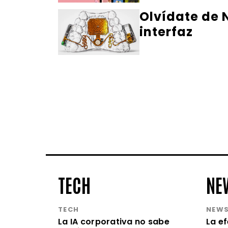
Olvídate de N
interfaz
TECH
NE
TECH
NEW
La IA corporativa no sabe
La e