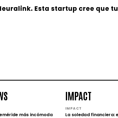
euralink. Esta startup cree que t
WS
IMPACT
S
IMPACT
feméride más incómoda
La soledad financiera: e