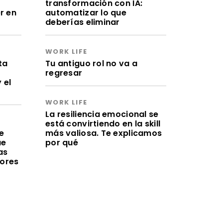
transformación con IA:
r en
automatizar lo que
deberías eliminar
WORK LIFE
ta
Tu antiguo rol no va a
regresar
 el
WORK LIFE
La resiliencia emocional se
está convirtiendo en la skill
e
más valiosa. Te explicamos
ue
por qué
as
lores