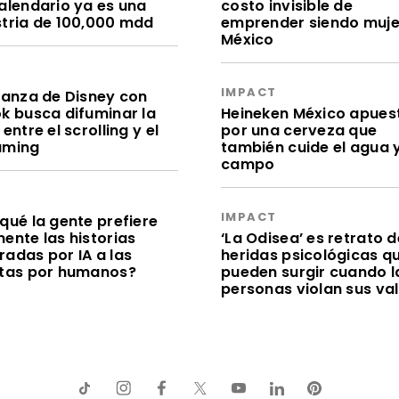
calendario ya es una
costo invisible de
stria de 100,000 mdd
emprender siendo muje
México
S
IMPACT
lianza de Disney con
ok busca difuminar la
Heineken México apues
 entre el scrolling y el
por una cerveza que
aming
también cuide el agua y
campo
S
IMPACT
qué la gente prefiere
ente las historias
‘La Odisea’ es retrato d
radas por IA a las
heridas psicológicas q
itas por humanos?
pueden surgir cuando l
personas violan sus va