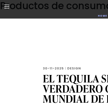
Productos de consum
Skip
to
the
Noticias de negocios, innovación, tecnología y dise
HOME
content
30-11-2025
|
DESIGN
EL TEQUILA S
VERDADERO 
MUNDIAL DE 