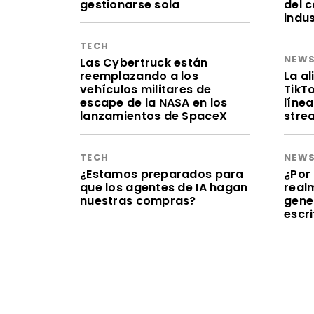
gestionarse sola
del 
indu
TECH
NEW
Las Cybertruck están
reemplazando a los
La a
vehículos militares de
TikT
escape de la NASA en los
línea
lanzamientos de SpaceX
stre
TECH
NEW
¿Estamos preparados para
¿Por 
que los agentes de IA hagan
realm
nuestras compras?
gene
escr