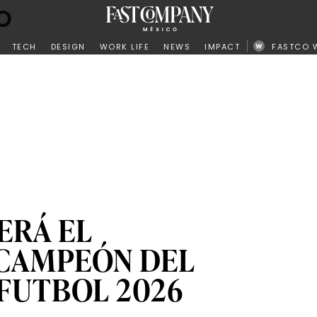
o
ño
TECH
DESIGN
WORK LIFE
NEWS
IMPACT
FASTCO 
ERÁ EL
CAMPEÓN DEL
FUTBOL 2026