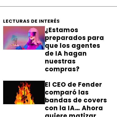
LECTURAS DE INTERÉS
¿Estamos
preparados para
que los agentes
de IA hagan
nuestras
compras?
El CEO de Fender
comparó las
bandas de covers
con la IA… Ahora
quiere matizar