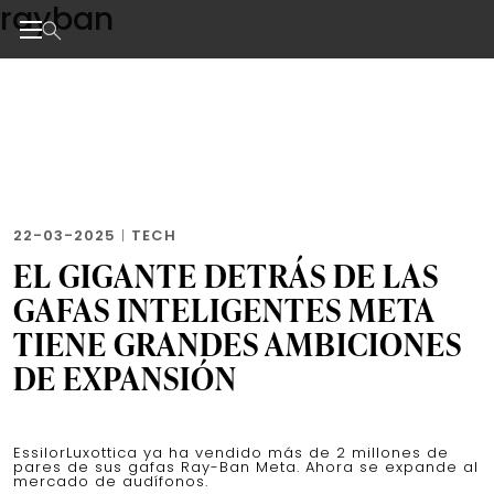
rayban
Skip
to
the
Noticias de negocios, innovación, tecnología y dise
content
22-03-2025
|
TECH
EL GIGANTE DETRÁS DE LAS
GAFAS INTELIGENTES META
TIENE GRANDES AMBICIONES
DE EXPANSIÓN
EssilorLuxottica ya ha vendido más de 2 millones de
pares de sus gafas Ray-Ban Meta. Ahora se expande al
mercado de audífonos.