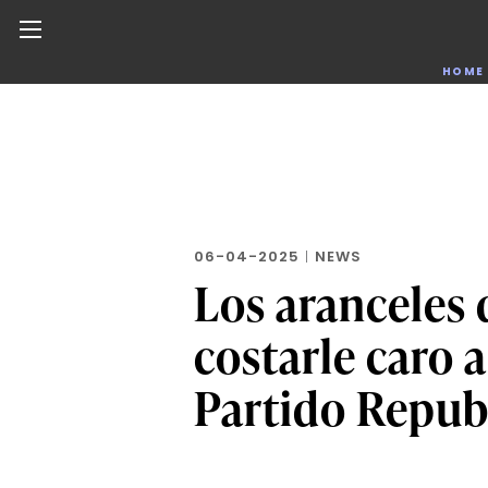
Noticias de negocios, innovación, tecnología y dise
HOME
Skip
to
the
content
06-04-2025
|
NEWS
Los aranceles
costarle caro a
Partido Repub