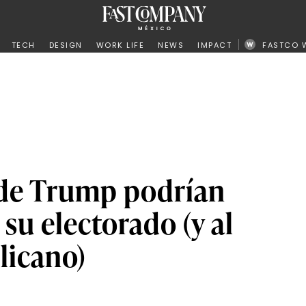
ño
TECH
DESIGN
WORK LIFE
NEWS
IMPACT
FASTCO 
 de Trump podrían
 su electorado (y al
licano)