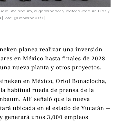
laudia Sheinbaum, el gobernador yucateco Joaquín Díaz y
d.[Foto: @GobiernoMX/X]
ineken planea realizar una inversión
lares en México hasta finales de 2028
 una nueva planta y otros proyectos.
Heineken en México, Oriol Bonaclocha,
la habitual rueda de prensa de la
nbaum. Allí señaló que la nueva
stará ubicada en el estado de Yucatán —
 y generará unos 3,000 empleos