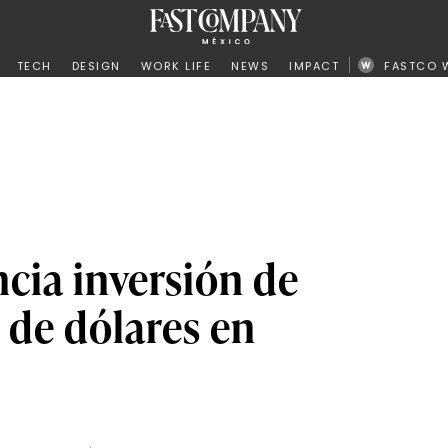
ño
TECH
DESIGN
WORK LIFE
NEWS
IMPACT
FASTCO 
cia inversión de
 de dólares en