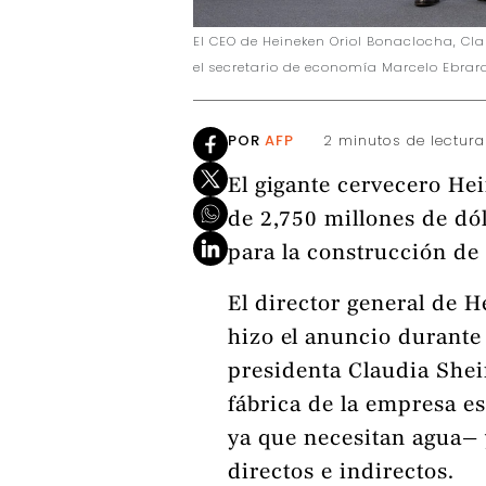
El CEO de Heineken Oriol Bonaclocha, C
el secretario de economía Marcelo Ebrar
POR
AFP
2 minutos de lectura
El gigante cervecero He
de 2,750 millones de dó
para la construcción de
El director general de 
hizo el anuncio durante 
presidenta Claudia Shei
fábrica de la empresa e
ya que necesitan agua—
directos e indirectos.