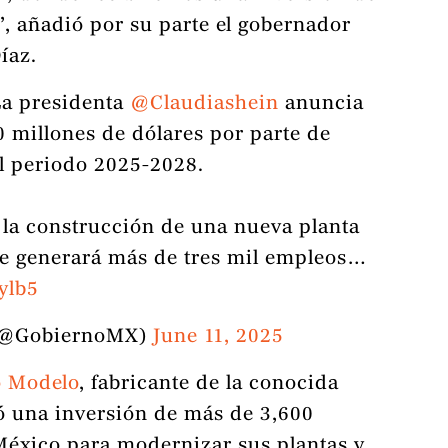
”, añadió por su parte el gobernador
íaz.
La presidenta
@Claudiashein
anuncia
0 millones de dólares por parte de
l periodo 2025-2028.
a la construcción de una nueva planta
ue generará más de tres mil empleos…
ylb5
 (@GobiernoMX)
June 11, 2025
 Modelo
, fabricante de la conocida
ó una inversión de más de 3,600
México para modernizar sus plantas y