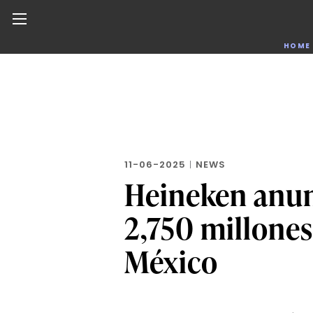
Noticias de negocios, innovación, tecnología y dise
HOME
Skip
to
the
content
11-06-2025
|
NEWS
Heineken anun
2,750 millones
México