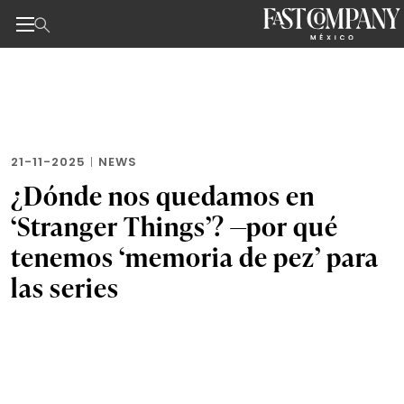
Noticias de negocios, innovación, tecnología y dise
Skip
to
the
content
21-11-2025
|
NEWS
¿Dónde nos quedamos en
‘Stranger Things’? —por qué
tenemos ‘memoria de pez’ para
las series