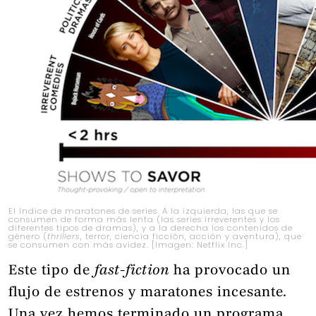
El índice de maratones de series. A la izquierda, las que se
consumen de forma más lenta (las series irreverentes y los
diferentes tipos de dramas), y a la derecha los contenidos de
género (
thrillers
, terror, ciencia ficción, acción y aventura), que
se consumen con más avidez. [Imagen: Netflix Inc.]
Este tipo de
fast-fiction
ha provocado un
flujo de estrenos y maratones incesante.
Una vez hemos terminado un programa,