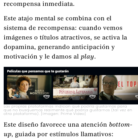
recompensa inmediata.
Este atajo mental se combina con el
sistema de recompensa: cuando vemos
imágenes o títulos atractivos, se activa la
dopamina, generando anticipación y
motivación y le damos al
play
.
Las propias plataformas indican qué podría gustarnos para
que no busquemos realmente qué podría gustarnos (tal vez en
otra plataforma). [Imagen: Prime Video]
Este diseño favorece una atención
bottom-
up
, guiada por estímulos llamativos: