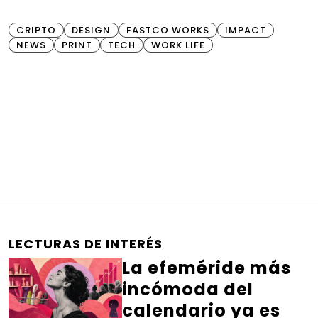
CRIPTO
DESIGN
FASTCO WORKS
IMPACT
NEWS
PRINT
TECH
WORK LIFE
LECTURAS DE INTERÉS
La efeméride más
incómoda del
calendario ya es