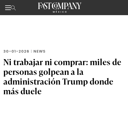
Noticias de negocios, innovación, tecnología y dise
Skip
to
the
content
30-01-2026
|
NEWS
Ni trabajar ni comprar: miles de
personas golpean a la
administración Trump donde
más duele