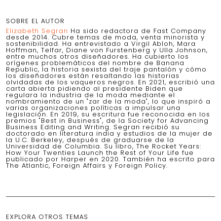
SOBRE EL AUTOR
Elizabeth Segran
Ha sido redactora de Fast Company
desde 2014. Cubre temas de moda, venta minorista y
sostenibilidad. Ha entrevistado a Virgil Abloh, Mara
Hoffman, Telfar, Diane von Furstenberg y Ulla Johnson,
entre muchos otros diseñadores. Ha cubierto los
orígenes problemáticos del nombre de Banana
Republic, la historia sexista del traje pantalón y cómo
los diseñadores están resaltando las historias
olvidadas de los vaqueros negros. En 2021, escribió una
carta abierta pidiendo al presidente Biden que
regulara la industria de la moda mediante el
nombramiento de un "zar de la moda", lo que inspiró a
varias organizaciones políticas a impulsar una
legislación. En 2019, su escritura fue reconocida en los
premios "Best in Business", de la Society for Advancing
Business Editing and Writing. Segran recibió su
doctorado en literatura india y estudios de la mujer de
la U.C. Berkeley, después de graduarse de la
Universidad de Columbia. Su libro, The Rocket Years:
How Your Twenties Launch the Rest of Your Life fue
publicado por Harper en 2020. También ha escrito para
The Atlantic, Foreign Affairs y Foreign Policy.
EXPLORA OTROS TEMAS