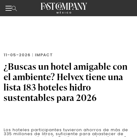
Noticias de negocios, innovación, tecnología y dise
Skip
to
the
content
11-05-2026
|
IMPACT
¿Buscas un hotel amigable con
el ambiente? Helvex tiene una
lista 183 hoteles hidro
sustentables para 2026
Los hoteles participantes tuvieron ahorros de más de
335 millones de litros, suficiente para abastecer de