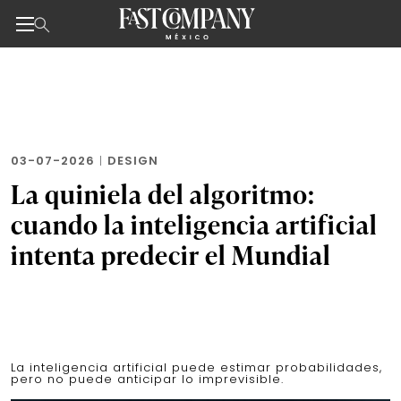
Noticias de negocios, innovación, tecnología y dise
Skip
to
the
content
03-07-2026
|
DESIGN
La quiniela del algoritmo:
cuando la inteligencia artificial
intenta predecir el Mundial
La inteligencia artificial puede estimar probabilidades,
pero no puede anticipar lo imprevisible.