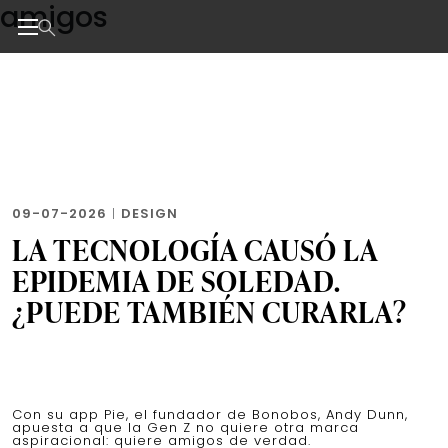
amigos
Skip
to
the
Noticias de negocios, innovación, tecnología y dise
content
09-07-2026
|
DESIGN
LA TECNOLOGÍA CAUSÓ LA
EPIDEMIA DE SOLEDAD.
¿PUEDE TAMBIÉN CURARLA?
Con su app Pie, el fundador de Bonobos, Andy Dunn,
apuesta a que la Gen Z no quiere otra marca
aspiracional: quiere amigos de verdad.