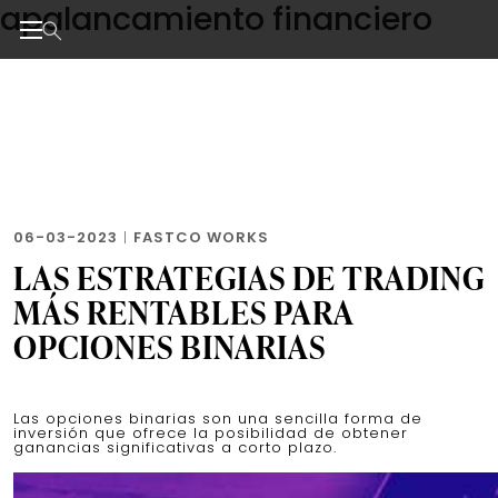
apalancamiento financiero
Skip
to
the
Noticias de negocios, innovación, tecnología y dise
content
06-03-2023
|
FASTCO WORKS
LAS ESTRATEGIAS DE TRADING
MÁS RENTABLES PARA
OPCIONES BINARIAS
Las opciones binarias son una sencilla forma de
inversión que ofrece la posibilidad de obtener
ganancias significativas a corto plazo.