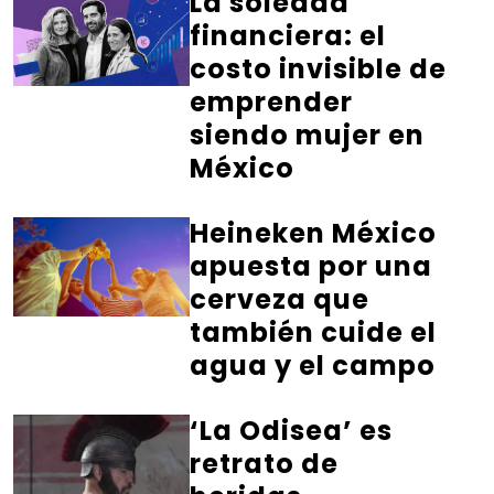
La soledad
financiera: el
costo invisible de
emprender
siendo mujer en
México
Heineken México
apuesta por una
cerveza que
también cuide el
agua y el campo
‘La Odisea’ es
retrato de