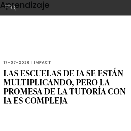
Aprendizaje
Skip
to
the
Noticias de negocios, innovación, tecnología y dise
content
17-07-2026
|
IMPACT
LAS ESCUELAS DE IA SE ESTÁN
MULTIPLICANDO, PERO LA
PROMESA DE LA TUTORÍA CON
IA ES COMPLEJA