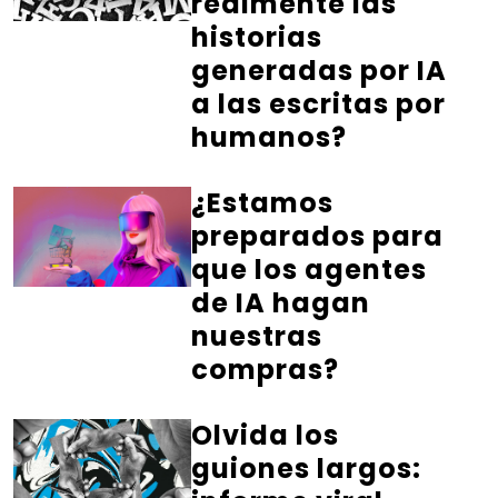
realmente las
historias
generadas por IA
a las escritas por
humanos?
¿Estamos
preparados para
que los agentes
de IA hagan
nuestras
compras?
Olvida los
guiones largos: