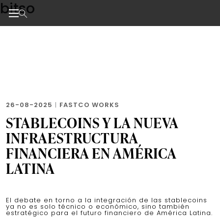
bitso
Skip
to
the
Noticias de negocios, innovación, tecnología y dise
content
26-08-2025
|
FASTCO WORKS
STABLECOINS Y LA NUEVA
INFRAESTRUCTURA
FINANCIERA EN AMÉRICA
LATINA
El debate en torno a la integración de las stablecoins
ya no es solo técnico o económico, sino también
estratégico para el futuro financiero de América Latina.