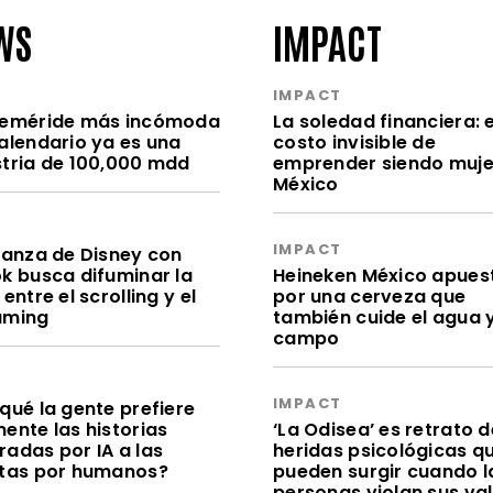
WS
IMPACT
S
IMPACT
feméride más incómoda
La soledad financiera: e
calendario ya es una
costo invisible de
stria de 100,000 mdd
emprender siendo muje
México
S
IMPACT
lianza de Disney con
ok busca difuminar la
Heineken México apues
 entre el scrolling y el
por una cerveza que
aming
también cuide el agua y
campo
S
IMPACT
qué la gente prefiere
ente las historias
‘La Odisea’ es retrato d
radas por IA a las
heridas psicológicas q
itas por humanos?
pueden surgir cuando l
personas violan sus va