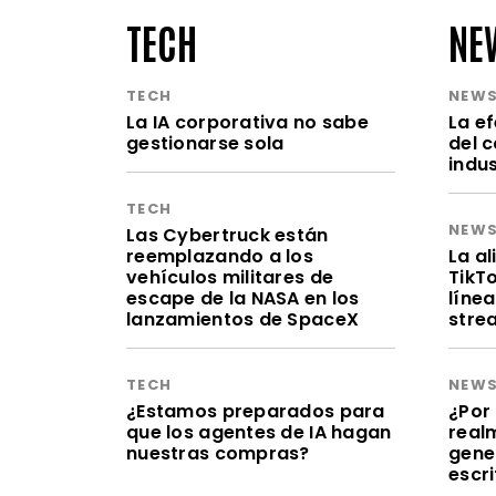
TECH
NE
TECH
NEW
La IA corporativa no sabe
La e
gestionarse sola
del 
indu
TECH
NEW
Las Cybertruck están
reemplazando a los
La a
vehículos militares de
TikT
escape de la NASA en los
línea
lanzamientos de SpaceX
stre
TECH
NEW
¿Estamos preparados para
¿Por 
que los agentes de IA hagan
realm
nuestras compras?
gene
escr