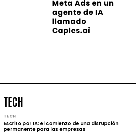
Meta Ads en un
agente de IA
llamado
Caples.ai
TECH
TECH
Escrito por IA: el comienzo de una disrupción
permanente para las empresas