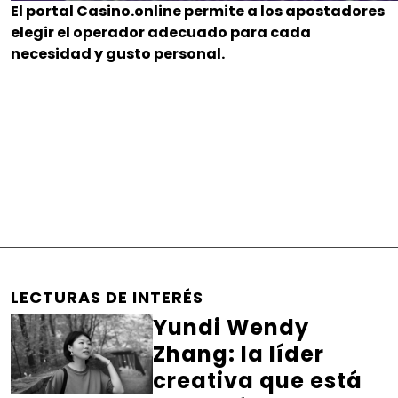
El portal Casino.online permite a los apostadores
elegir el operador adecuado para cada
necesidad y gusto personal.
LECTURAS DE INTERÉS
Yundi Wendy
Zhang: la líder
creativa que está