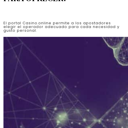
El portal Casino.online permite a los apostadores
elegir el operador adecuado para cada necesidad y
gusto personal.