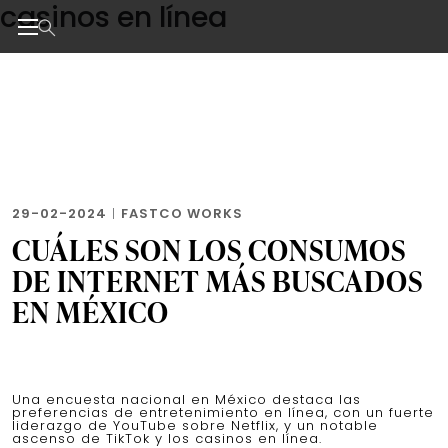
casinos en línea
Skip
to
the
Noticias de negocios, innovación, tecnología y dise
content
29-02-2024
|
FASTCO WORKS
CUÁLES SON LOS CONSUMOS
DE INTERNET MÁS BUSCADOS
EN MÉXICO
Una encuesta nacional en México destaca las
preferencias de entretenimiento en línea, con un fuerte
liderazgo de YouTube sobre Netflix, y un notable
ascenso de TikTok y los casinos en línea.