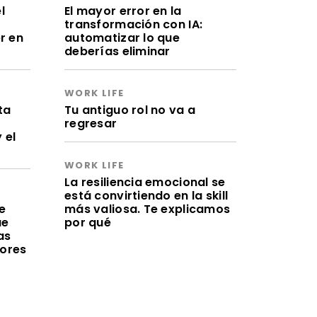
l
El mayor error en la
transformación con IA:
r en
automatizar lo que
deberías eliminar
WORK LIFE
ta
Tu antiguo rol no va a
regresar
 el
WORK LIFE
La resiliencia emocional se
está convirtiendo en la skill
e
más valiosa. Te explicamos
ue
por qué
as
lores