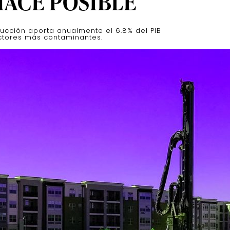
HACE POSIBLE
rucción aporta anualmente el 6.8% del PIB
ectores más contaminantes.