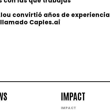
 con las que trabajas
ou convirtió años de experiencia
 llamado Caples.ai
WS
IMPACT
S
IMPACT