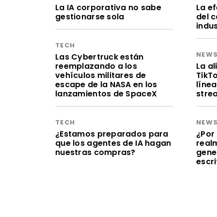
La IA corporativa no sabe
La e
gestionarse sola
del 
indu
TECH
NEW
Las Cybertruck están
reemplazando a los
La a
vehículos militares de
TikT
escape de la NASA en los
línea
lanzamientos de SpaceX
stre
TECH
NEW
¿Estamos preparados para
¿Por 
que los agentes de IA hagan
realm
nuestras compras?
gene
escr