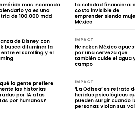
feméride más incómoda
La soledad financiera: e
calendario ya es una
costo invisible de
stria de 100,000 mdd
emprender siendo muje
México
S
IMPACT
lianza de Disney con
ok busca difuminar la
Heineken México apues
 entre el scrolling y el
por una cerveza que
aming
también cuide el agua y
campo
S
IMPACT
qué la gente prefiere
ente las historias
‘La Odisea’ es retrato d
radas por IA a las
heridas psicológicas q
itas por humanos?
pueden surgir cuando l
personas violan sus va