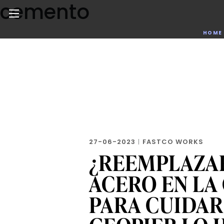
cemento
Skip
to
the
Noticias de negocios, innovación, tecnología y dise
HOME
content
27-06-2023
|
FASTCO WORKS
¿REEMPLAZA
ACERO EN LA
PARA CUIDAR