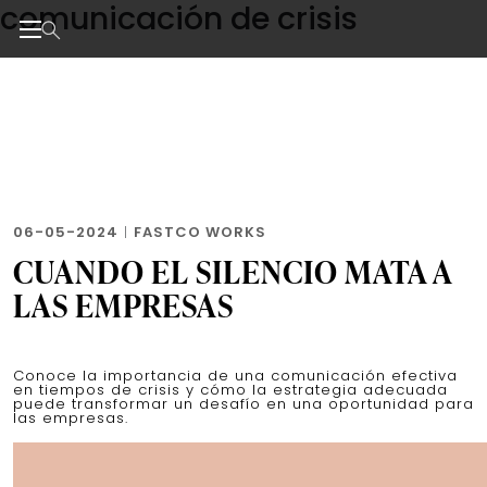
comunicación de crisis
Skip
to
the
Noticias de negocios, innovación, tecnología y dise
content
06-05-2024
|
FASTCO WORKS
CUANDO EL SILENCIO MATA A
LAS EMPRESAS
Conoce la importancia de una comunicación efectiva
en tiempos de crisis y cómo la estrategia adecuada
puede transformar un desafío en una oportunidad para
las empresas.