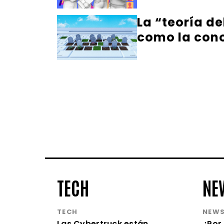
La “teoría de
como la co
TECH
NE
TECH
NEW
Las Cybertruck están
¿Por 