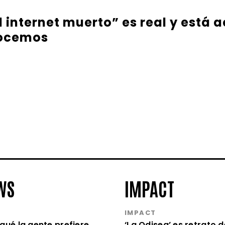
l internet muerto” es real y está
nocemos
WS
IMPACT
S
IMPACT
qué la gente prefiere
‘La Odisea’ es retrato d