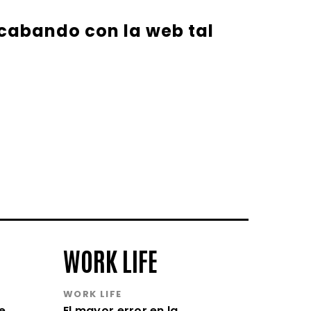
 acabando con la web tal
WORK LIFE
WORK LIFE
e
El mayor error en la