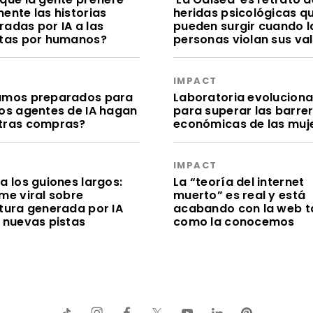
ente las historias
heridas psicológicas q
radas por IA a las
pueden surgir cuando l
itas por humanos?
personas violan sus va
S
IMPACT
amos preparados para
Laboratoria evolucion
los agentes de IA hagan
para superar las barre
tras compras?
económicas de las muj
S
IMPACT
a los guiones largos:
La “teoría del internet
me viral sobre
muerto” es real y está
itura generada por IA
acabando con la web t
e nuevas pistas
como la conocemos