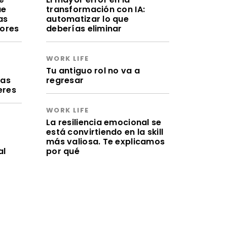
ue
transformación con IA:
as
automatizar lo que
lores
deberías eliminar
WORK LIFE
a
Tu antiguo rol no va a
ras
regresar
eres
WORK LIFE
La resiliencia emocional se
está convirtiendo en la skill
más valiosa. Te explicamos
al
por qué