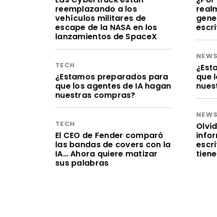
reemplazando a los
realm
vehículos militares de
gene
escape de la NASA en los
escr
lanzamientos de SpaceX
NEW
TECH
¿Est
¿Estamos preparados para
que 
que los agentes de IA hagan
nues
nuestras compras?
NEW
TECH
Olvid
El CEO de Fender comparó
infor
las bandas de covers con la
escr
IA… Ahora quiere matizar
tien
sus palabras