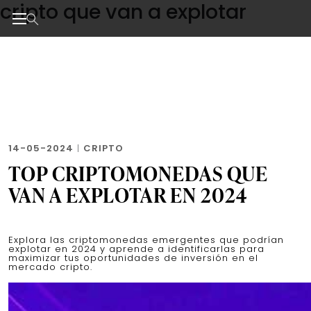
cripto que van a explotar
Skip
to
the
Noticias de negocios, innovación, tecnología y dise
content
14-05-2024
|
CRIPTO
TOP CRIPTOMONEDAS QUE
VAN A EXPLOTAR EN 2024
Explora las criptomonedas emergentes que podrían
explotar en 2024 y aprende a identificarlas para
maximizar tus oportunidades de inversión en el
mercado cripto.