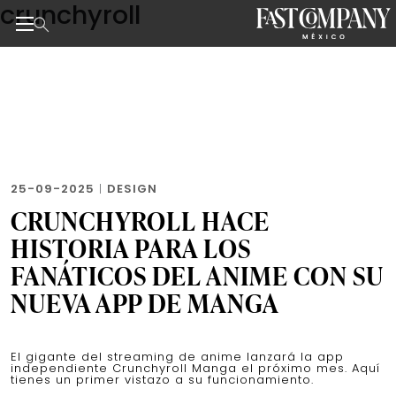
crunchyroll
Skip
to
the
Noticias de negocios, innovación, tecnología y dise
content
25-09-2025
|
DESIGN
CRUNCHYROLL HACE
HISTORIA PARA LOS
FANÁTICOS DEL ANIME CON SU
NUEVA APP DE MANGA
El gigante del streaming de anime lanzará la app
independiente Crunchyroll Manga el próximo mes. Aquí
tienes un primer vistazo a su funcionamiento.