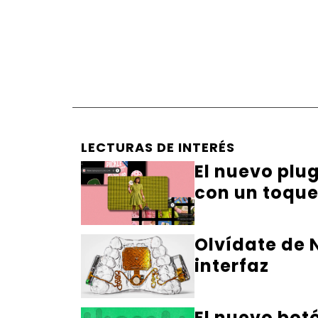
LECTURAS DE INTERÉS
El nuevo plu
con un toqu
Olvídate de N
interfaz
El nuevo bot