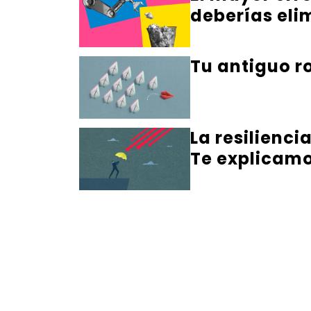
deberías eli
Tu antiguo ro
La resilienci
Te explicamo