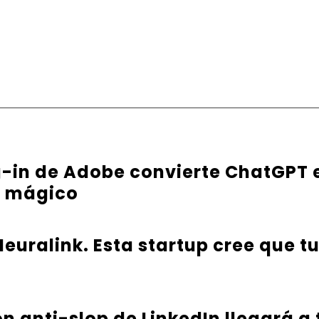
g-in de Adobe convierte ChatGPT 
e mágico
euralink. Esta startup cree que t
ón anti-slop de LinkedIn llegará a