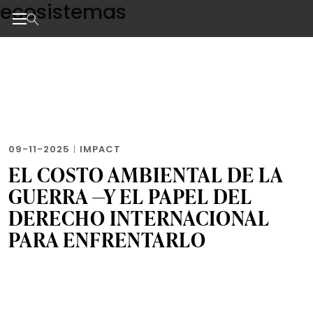
ecosistemas
Skip
to
the
Noticias de negocios, innovación, tecnología y dise
content
09-11-2025
|
IMPACT
EL COSTO AMBIENTAL DE LA
GUERRA —Y EL PAPEL DEL
DERECHO INTERNACIONAL
PARA ENFRENTARLO