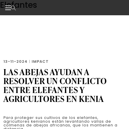
Elefantes
Skip
to
the
Noticias de negocios, innovación, tecnología y dise
content
13-11-2024
|
IMPACT
LAS ABEJAS AYUDAN A
RESOLVER UN CONFLICTO
ENTRE ELEFANTES Y
AGRICULTORES EN KENIA
Para proteger sus cultivos de los elefantes,
agricultores kenianos están levantando vallas de
colmenas de abejas africanas, que los mantienen a
distancia