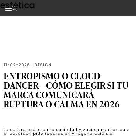
estética
Skip
to
the
Noticias de negocios, innovación, tecnología y dise
content
11-02-2026
|
DESIGN
ENTROPISMO O CLOUD
DANCER —CÓMO ELEGIR SI TU
MARCA COMUNICARÁ
RUPTURA O CALMA EN 2026
La cultura oscila entre suciedad y vacío; mientras que
el desorden pide reparación y regeneración, el