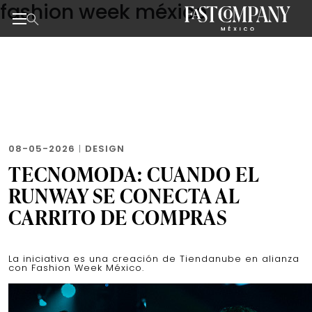
fashion week méxico
Skip
to
the
Noticias de negocios, innovación, tecnología y dise
content
08-05-2026
|
DESIGN
TECNOMODA: CUANDO EL
RUNWAY SE CONECTA AL
CARRITO DE COMPRAS
La iniciativa es una creación de Tiendanube en alianza
con Fashion Week México.