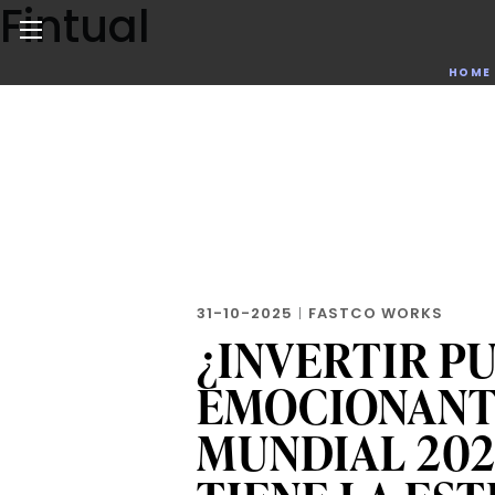
Fintual
Skip
to
the
Noticias de negocios, innovación, tecnología y dise
HOME
content
31-10-2025
|
FASTCO WORKS
¿INVERTIR P
EMOCIONANT
MUNDIAL 202