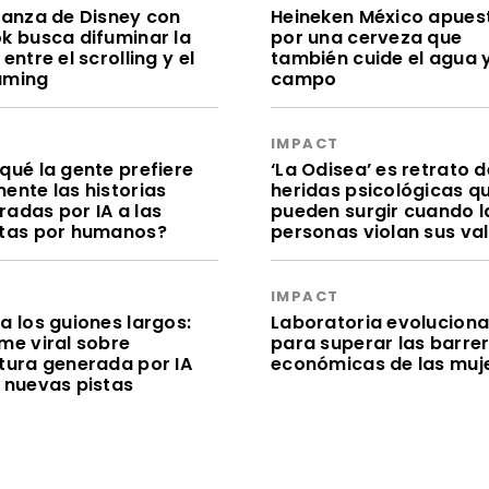
lianza de Disney con
Heineken México apues
ok busca difuminar la
por una cerveza que
 entre el scrolling y el
también cuide el agua y
aming
campo
S
IMPACT
qué la gente prefiere
‘La Odisea’ es retrato d
ente las historias
heridas psicológicas q
radas por IA a las
pueden surgir cuando l
itas por humanos?
personas violan sus va
S
IMPACT
a los guiones largos:
Laboratoria evolucion
me viral sobre
para superar las barre
itura generada por IA
económicas de las muj
e nuevas pistas