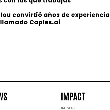
 con las que trabajas
ou convirtió años de experiencia
 llamado Caples.ai
WS
IMPACT
S
IMPACT