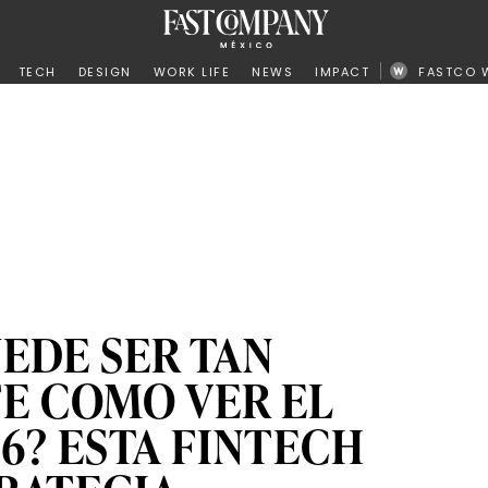
ño
TECH
DESIGN
WORK LIFE
NEWS
IMPACT
FASTCO 
UEDE SER TAN
E COMO VER EL
6? ESTA FINTECH