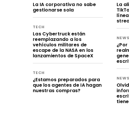
La IA corporativa no sabe
La a
gestionarse sola
TikT
línea
stre
TECH
Las Cybertruck están
NEW
reemplazando a los
vehículos militares de
¿Por 
escape de la NASA en los
realm
lanzamientos de SpaceX
gene
escr
TECH
NEW
¿Estamos preparados para
que los agentes de IA hagan
Olvid
nuestras compras?
infor
escr
tien