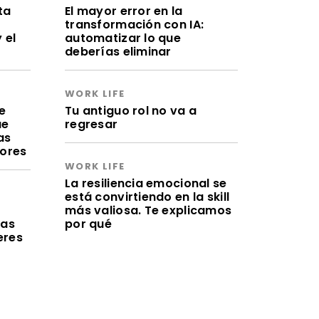
ta
El mayor error en la
transformación con IA:
 el
automatizar lo que
deberías eliminar
WORK LIFE
e
Tu antiguo rol no va a
ue
regresar
as
lores
WORK LIFE
La resiliencia emocional se
está convirtiendo en la skill
a
más valiosa. Te explicamos
ras
por qué
eres