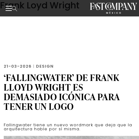
Frank Loyd Wright
Skip
to
the
Noticias de negocios, innovación, tecnología y dise
content
21-03-2026
|
DESIGN
‘FALLINGWATER’ DE FRANK
LLOYD WRIGHT ES
DEMASIADO ICÓNICA PARA
TENER UN LOGO
Fallingwater tiene un nuevo wordmark que deja que la
arquitectura hable por sí misma.