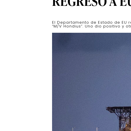
REGRESÓ A E
El Departamento de Estado de EU r
“M/V Hondius”. Uno dio positivo y o