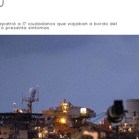
U
epatrió a 17 ciudadanos que viajaban a bordo del
tro presenta síntomas.