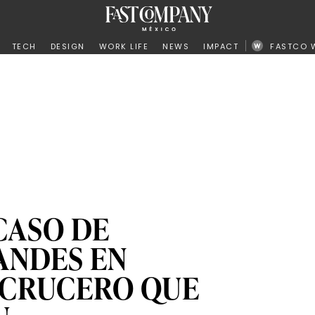
ño
TECH
DESIGN
WORK LIFE
NEWS
IMPACT
FASTCO 
CASO DE
ANDES EN
 CRUCERO QUE