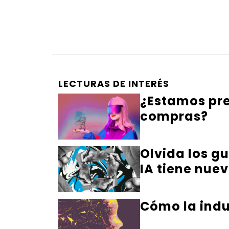
LECTURAS DE INTERÉS
¿Estamos pre
compras?
Olvida los gu
IA tiene nuev
Cómo la indus