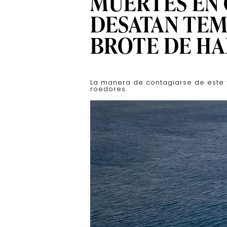
MUERTES EN
DESATAN TEM
BROTE DE HA
La manera de contagiarse de este t
roedores.