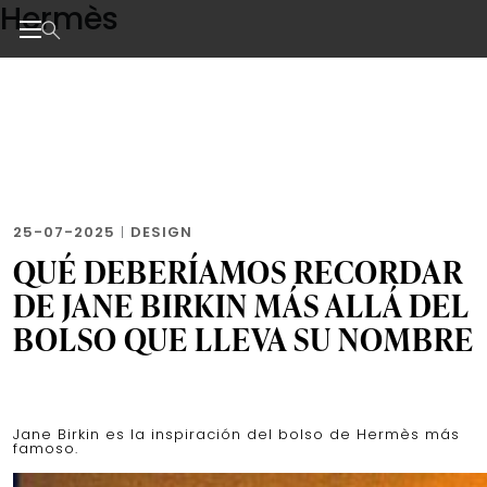
Hermès
Skip
to
the
Noticias de negocios, innovación, tecnología y dise
content
25-07-2025
|
DESIGN
QUÉ DEBERÍAMOS RECORDAR
DE JANE BIRKIN MÁS ALLÁ DEL
BOLSO QUE LLEVA SU NOMBRE
Jane Birkin es la inspiración del bolso de Hermès más
famoso.