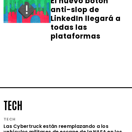
El nuevo botón
anti-slop de
LinkedIn llegará a
todas las
plataformas
TECH
TECH
Las Cybertruck están reemplazando a los
vehículos militares de escape de la NASA en los