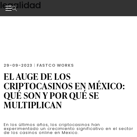
legalidad
Skip
to
the
Noticias de negocios, innovación, tecnología y dise
content
29-09-2023
|
FASTCO WORKS
EL AUGE DE LOS
CRIPTOCASINOS EN MÉXICO:
QUÉ SON Y POR QUÉ SE
MULTIPLICAN
En los últimos años, los criptocasinos han
experimentado un crecimiento significativo en el sector
de los casinos online en Mexico.