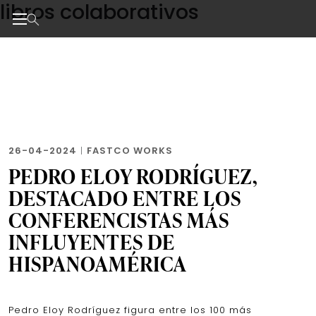
libros colaborativos
Skip
to
the
Noticias de negocios, innovación, tecnología y dise
content
26-04-2024
|
FASTCO WORKS
PEDRO ELOY RODRÍGUEZ,
DESTACADO ENTRE LOS
CONFERENCISTAS MÁS
INFLUYENTES DE
HISPANOAMÉRICA
Pedro Eloy Rodríguez figura entre los 100 más