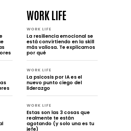
WORK LIFE
WORK LIFE
e
La resiliencia emocional se
ue
está convirtiendo en la skill
as
más valiosa. Te explicamos
lores
por qué
WORK LIFE
a
La psicosis por IA es el
ras
nuevo punto ciego del
eres
liderazgo
WORK LIFE
Estas son las 3 cosas que
realmente te están
al
agotando (y solo una es tu
jefe)