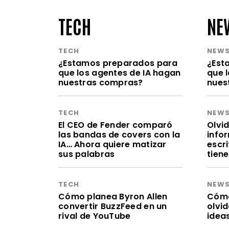
TECH
NE
TECH
NEW
¿Estamos preparados para
¿Est
que los agentes de IA hagan
que 
nuestras compras?
nues
TECH
NEW
El CEO de Fender comparó
Olvid
las bandas de covers con la
infor
IA… Ahora quiere matizar
escr
sus palabras
tien
TECH
NEW
Cómo planea Byron Allen
Cómo 
convertir BuzzFeed en un
olvi
rival de YouTube
idea