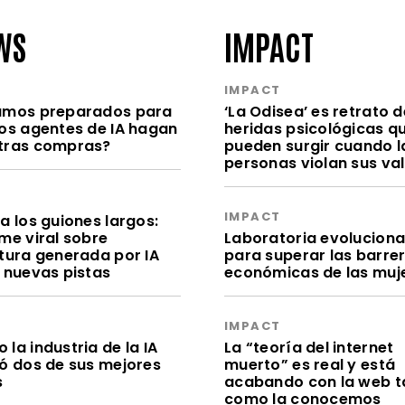
WS
IMPACT
S
IMPACT
amos preparados para
‘La Odisea’ es retrato d
los agentes de IA hagan
heridas psicológicas q
tras compras?
pueden surgir cuando l
personas violan sus va
S
IMPACT
a los guiones largos:
me viral sobre
Laboratoria evolucion
itura generada por IA
para superar las barre
e nuevas pistas
económicas de las muj
S
IMPACT
la industria de la IA
La “teoría del internet
dó dos de sus mejores
muerto” es real y está
s
acabando con la web t
como la conocemos