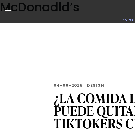
McDonadld’s
Skip
to
the
Noticias de negocios, innovación, tecnología y dise
HOME
content
04-06-2025
|
DESIGN
¿LA COMIDA 
PUEDE QUITA
TIKTOKERS C