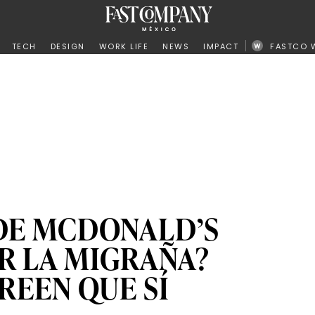
ño
TECH
DESIGN
WORK LIFE
NEWS
IMPACT
FASTCO 
DE MCDONALD’S
R LA MIGRAÑA?
REEN QUE SÍ