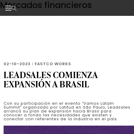
Mercados financieros
Skip
to
the
Noticias de negocios, innovación, tecnología y dise
content
02-10-2023
|
FASTCO WORKS
LEADSALES COMIENZA
EXPANSIÓN A BRASIL
Con su participación en el evento “Vamos Latam
Summit” organizado por Latitud en São Paulo, Leadsales
arrancó su plan de expansión hacia Brasil para
conocer a fondo las necesidades que existen y
conectar con referentes de la industria en el país.