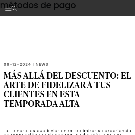
métodos de pago
Skip
to
the
Noticias de negocios, innovación, tecnología y dise
content
06-12-2024
|
NEWS
MÁS ALLÁ DEL DESCUENTO: EL
ARTE DE FIDELIZAR A TUS
CLIENTES EN ESTA
TEMPORADA ALTA
Las empresas que invierten en optimizar su experiencia
de pago están apostando por mucho más que una