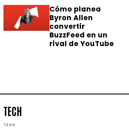
Cómo planea
Byron Allen
convertir
BuzzFeed en un
rival de YouTube
TECH
TECH