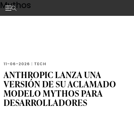
Mythos
Skip
to
the
Noticias de negocios, innovación, tecnología y dise
content
11-06-2026
|
TECH
ANTHROPIC LANZA UNA
VERSIÓN DE SU ACLAMADO
MODELO MYTHOS PARA
DESARROLLADORES