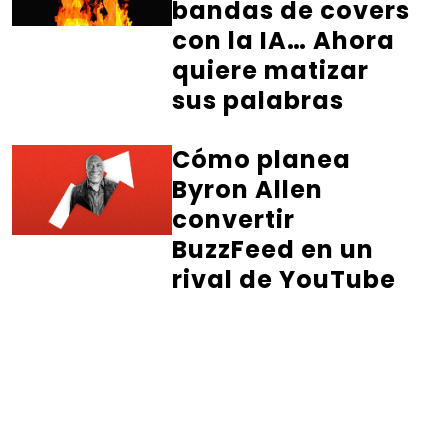
bandas de covers
con la IA… Ahora
quiere matizar
sus palabras
Cómo planea
Byron Allen
convertir
BuzzFeed en un
rival de YouTube