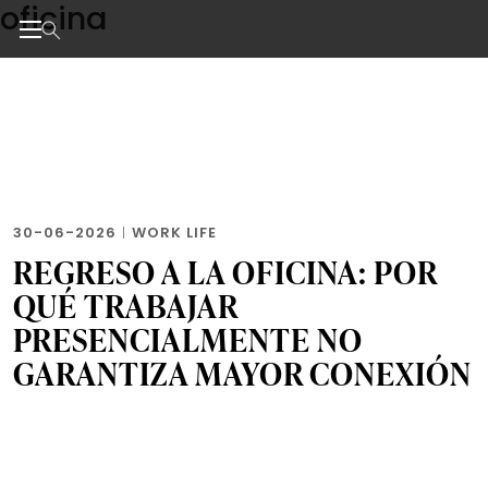
oficina
Skip
to
the
Noticias de negocios, innovación, tecnología y dise
content
30-06-2026
|
WORK LIFE
REGRESO A LA OFICINA: POR
QUÉ TRABAJAR
PRESENCIALMENTE NO
GARANTIZA MAYOR CONEXIÓN