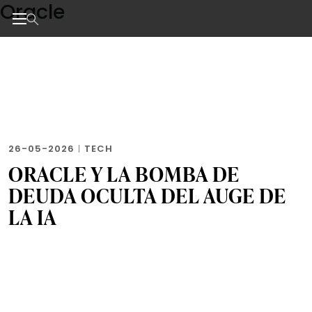
Oracle
Skip
to
the
Noticias de negocios, innovación, tecnología y dise
content
26-05-2026
|
TECH
ORACLE Y LA BOMBA DE
DEUDA OCULTA DEL AUGE DE
LA IA