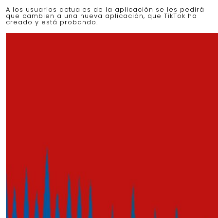
A los usuarios actuales de la aplicación se les pedirá
que cambien a una nueva aplicación, que TikTok ha
creado y está probando.