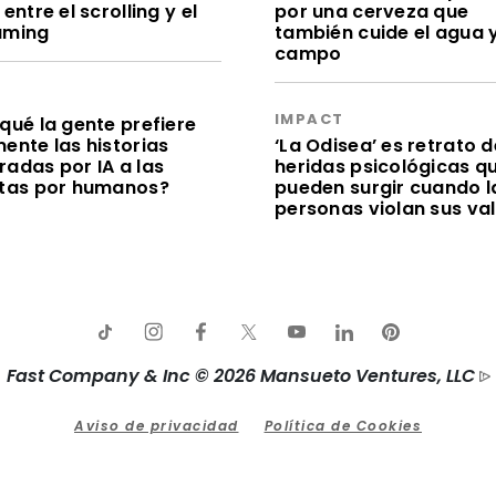
 entre el scrolling y el
por una cerveza que
aming
también cuide el agua y
campo
S
IMPACT
qué la gente prefiere
ente las historias
‘La Odisea’ es retrato d
radas por IA a las
heridas psicológicas q
itas por humanos?
pueden surgir cuando l
personas violan sus va
Fast Company & Inc © 2026 Mansueto Ventures, LLC
Aviso de privacidad
Política de Cookies