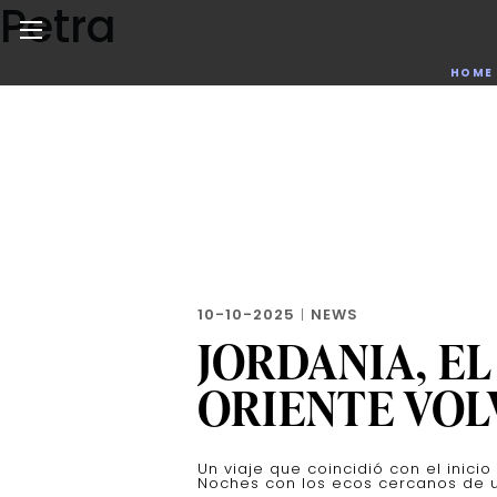
Petra
Skip
to
the
Noticias de negocios, innovación, tecnología y dise
HOME
content
10-10-2025
|
NEWS
JORDANIA, EL
ORIENTE VOL
Un viaje que coincidió con el inici
Noches con los ecos cercanos de u