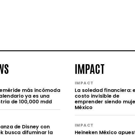
WS
IMPACT
S
IMPACT
feméride más incómoda
La soledad financiera: e
calendario ya es una
costo invisible de
stria de 100,000 mdd
emprender siendo muje
México
S
IMPACT
lianza de Disney con
ok busca difuminar la
Heineken México apues