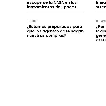
escape de la NASA en los
línea
lanzamientos de SpaceX
stre
TECH
NEW
¿Estamos preparados para
¿Por 
que los agentes de IA hagan
realm
nuestras compras?
gene
escr