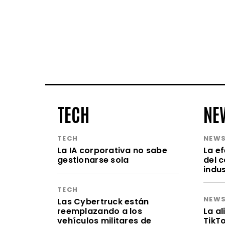
TECH
NE
TECH
NEW
La IA corporativa no sabe
La e
gestionarse sola
del 
indu
TECH
NEW
Las Cybertruck están
reemplazando a los
La a
vehículos militares de
TikT