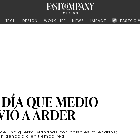
ño
TECH
DESIGN
WORK LIFE
NEWS
IMPACT
FASTCO 
 DÍA QUE MEDIO
VIÓ A ARDER
o de una guerra. Mañanas con paisajes milenarios;
n genocidio en tiempo real.