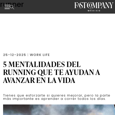
runner
Skip
to
the
Noticias de negocios, innovación, tecnología y dise
content
25-12-2025
|
WORK LIFE
5 MENTALIDADES DEL
RUNNING QUE TE AYUDAN A
AVANZAR EN LA VIDA
Tienes que esforzarte si quieres mejorar, pero la parte
más importante es aprender a correr todos los días.