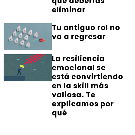
que deberías
eliminar
Tu antiguo rol no
va a regresar
La resiliencia
emocional se
está convirtiendo
en la skill más
valiosa. Te
explicamos por
qué