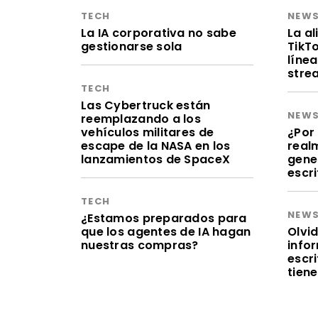
TECH
NEW
La IA corporativa no sabe
La a
gestionarse sola
TikT
línea
stre
TECH
Las Cybertruck están
NEW
reemplazando a los
vehículos militares de
¿Por 
escape de la NASA en los
realm
lanzamientos de SpaceX
gene
escr
TECH
NEW
¿Estamos preparados para
que los agentes de IA hagan
Olvid
nuestras compras?
infor
escr
tien