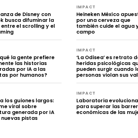
S
IMPACT
lianza de Disney con
Heineken México apues
ok busca difuminar la
por una cerveza que
 entre el scrolling y el
también cuide el agua y
aming
campo
S
IMPACT
qué la gente prefiere
‘La Odisea’ es retrato d
ente las historias
heridas psicológicas q
radas por IA a las
pueden surgir cuando l
itas por humanos?
personas violan sus va
S
IMPACT
a los guiones largos:
Laboratoria evolucion
me viral sobre
para superar las barre
itura generada por IA
económicas de las muj
e nuevas pistas