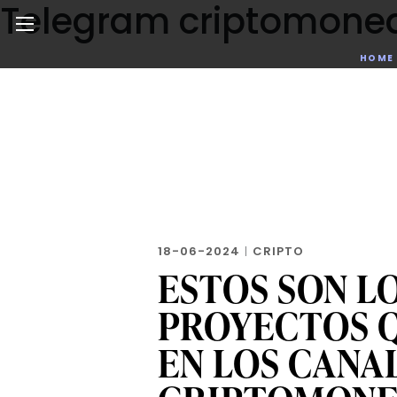
Telegram criptomone
Skip
to
the
Noticias de negocios, innovación, tecnología y dise
HOME
content
18-06-2024
|
CRIPTO
ESTOS SON L
PROYECTOS 
EN LOS CANA