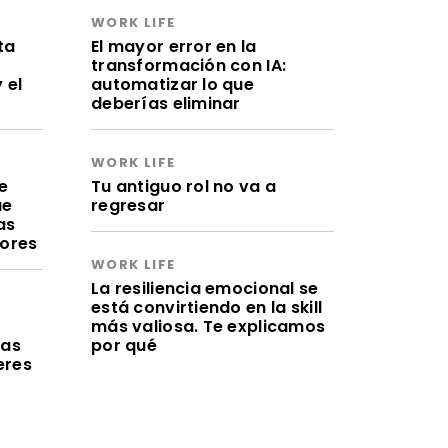
WORK LIFE
ta
El mayor error en la
transformación con IA:
 el
automatizar lo que
deberías eliminar
WORK LIFE
e
Tu antiguo rol no va a
ue
regresar
as
lores
WORK LIFE
La resiliencia emocional se
está convirtiendo en la skill
a
más valiosa. Te explicamos
ras
por qué
eres