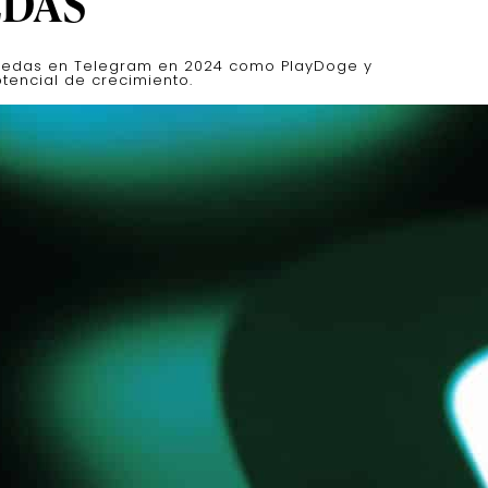
DAS
onedas en Telegram en 2024 como PlayDoge y
tencial de crecimiento.