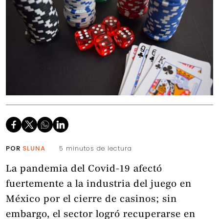
POR
SLUNA
5 minutos de lectura
La pandemia del Covid-19 afectó
fuertemente a la industria del juego en
México por el cierre de casinos; sin
embargo, el sector logró recuperarse en