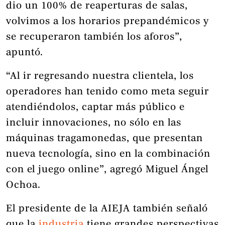
dio un 100% de reaperturas de salas,
volvimos a los horarios prepandémicos y
se recuperaron también los aforos”,
apuntó.
“Al ir regresando nuestra clientela, los
operadores han tenido como meta seguir
atendiéndolos, captar más público e
incluir innovaciones, no sólo en las
máquinas tragamonedas, que presentan
nueva tecnología, sino en la combinación
con el juego online”, agregó Miguel Ángel
Ochoa.
El presidente de la AIEJA también señaló
que la
industria
tiene grandes perspectivas