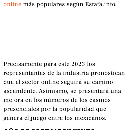
online
más populares según Estafa.info.
Precisamente para este 2023 los
representantes de la industria pronostican
que el sector online seguirá su camino
ascendente. Asimismo, se presentará una
mejora en los números de los casinos
presenciales por la popularidad que
genera el juego entre los mexicanos.