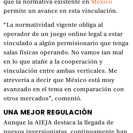
que la normativa existente en
México
permite un avance en esta vinculación.
“La normatividad vigente obliga al
operador de un juego online legal a estar
vinculado a algún permisionario que tenga
salas físicas operando. No vamos tan mal
en lo que atañe a la cooperación y
vinculación entre ambas verticales. Me
atrevería a decir que México está muy
avanzado en el tema en comparación con
otros mercados”, comentó.
UNA MEJOR REGULACIÓN
Aunque la AIEJA destaca la llegada de
nuevos inversionistas, continuamente han