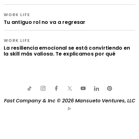
WORK LIFE
Tu antiguo rol no va a regresar
WORK LIFE
La resiliencia emocional se está convirtiendo en
la skill más valiosa. Te explicamos por qué
Fast Company & Inc © 2026 Mansueto Ventures, LLC
Aviso de privacidad
Política de Cookies