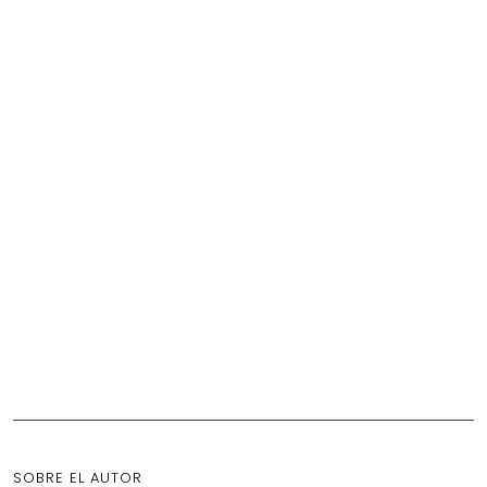
SOBRE EL AUTOR