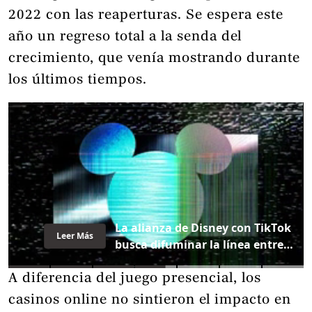
2022 con las reaperturas. Se espera este
año un regreso total a la senda del
crecimiento, que venía mostrando durante
los últimos tiempos.
La alianza de Disney con TikTok
Leer Más
busca difuminar la línea entre
el scrolling y el streaming
A diferencia del juego presencial, los
casinos online no sintieron el impacto en