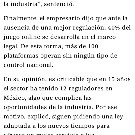
la industria”, sentenció.
Finalmente, el empresario dijo que ante la
ausencia de una mejor regulación, 40% del
juego online se desarrolla en el marco
legal. De esta forma, más de 100
plataformas operan sin ningún tipo de
control nacional.
En su opinión, es criticable que en 15 años
el sector ha tenido 12 reguladores en
México, algo que complica las
oportunidades de la industria. Por ese
motivo, explicó, siguen pidiendo una ley
adaptada a los nuevos tiempos para