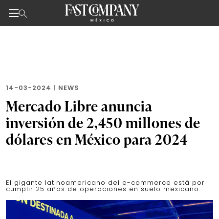
Noticias de negocios, innovación, tecnología y dise
Skip
to
the
content
14-03-2024
|
NEWS
Mercado Libre anuncia
inversión de 2,450 millones de
dólares en México para 2024
El gigante latinoamericano del e-commerce está por
cumplir 25 años de operaciones en suelo mexicano.