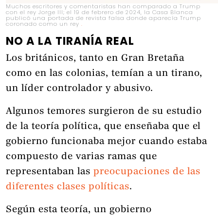
Muchos escritores y comentaristas han comparado a Trump
con el rey Jorge III; el 19 de febrero de 2024, la Casa Blanca
publicó una portada de revista falsa donde aparecía Trump
coronado como un rey
.
NO A LA TIRANÍA REAL
Los británicos, tanto en Gran Bretaña
como en las colonias, temían a un tirano,
un líder controlador y abusivo.
Algunos temores surgieron de su estudio
de la teoría política, que enseñaba que el
gobierno funcionaba mejor cuando estaba
compuesto de varias ramas que
representaban las
preocupaciones de las
diferentes clases políticas
.
Según esta teoría, un gobierno