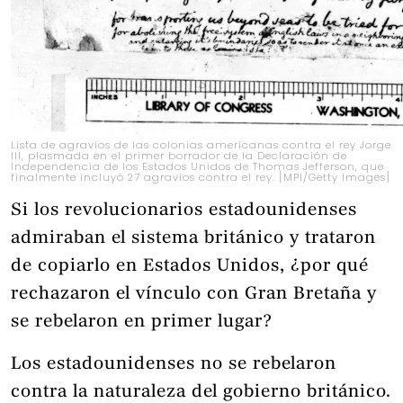
Lista de agravios de las colonias americanas contra el rey Jorge
III, plasmada en el primer borrador de la Declaración de
Independencia de los Estados Unidos de Thomas Jefferson, que
finalmente incluyó 27 agravios contra el rey. [MPI/Getty Images]
Si los revolucionarios estadounidenses
admiraban el sistema británico y trataron
de copiarlo en Estados Unidos, ¿por qué
rechazaron el vínculo con Gran Bretaña y
se rebelaron en primer lugar?
Los estadounidenses no se rebelaron
contra la naturaleza del gobierno británico.