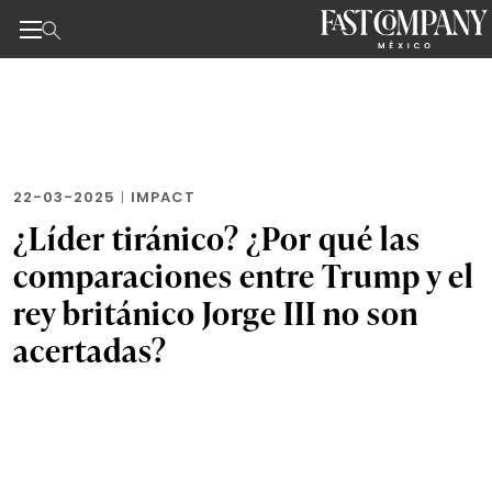
Noticias de negocios, innovación, tecnología y dise
Skip
to
the
content
22-03-2025
|
IMPACT
¿Líder tiránico? ¿Por qué las
comparaciones entre Trump y el
rey británico Jorge III no son
acertadas?